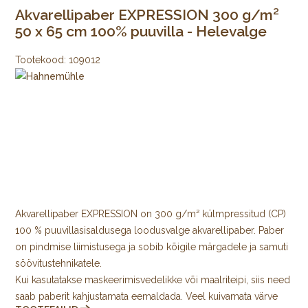
Akvarellipaber EXPRESSION 300 g/m²
50 x 65 cm 100% puuvilla - Helevalge
Tootekood:
109012
Akvarellipaber EXPRESSION on 300 g/m² külmpressitud (CP)
100 % puuvillasisaldusega loodusvalge akvarellipaber. Paber
on pindmise liimistusega ja sobib kõigile märgadele ja samuti
söövitustehnikatele.
Kui kasutatakse maskeerimisvedelikke või maalriteipi, siis need
saab paberit kahjustamata eemaldada. Veel kuivamata värve