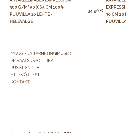
AKVARELLIPABER EXPRESSION
AKVARELLIP
300 G/M² 50 X 65 CM 100%
EXPRESSION 
34.90 €
PUUVILLA 10 LEHTE -
30 CM 20 LE
HELEVALGE
PUUVILLA
MÜÜGI- JA TARNETINGIMUSED
PRIVAATSUSPOLIITIKA
PÜSIKLIENDILE
ETTEVÕTTEST
KONTAKT