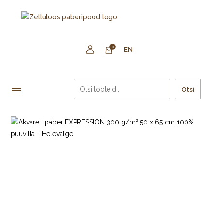
0
EN
Otsi