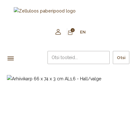
0
EN
Otsi