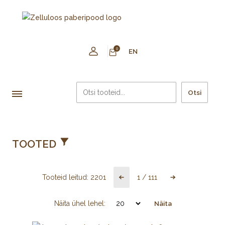
0
EN
Otsi
TOOTED
Tooteid leitud:
2201
1
/
111
Näita ühel lehel:
Näita