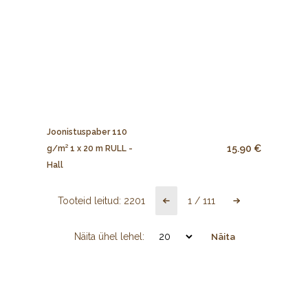
Joonistuspaber 110
15.90 €
g/m² 1 x 20 m RULL -
Hall
Tooteid leitud:
2201
1
/
111
Näita ühel lehel:
Näita