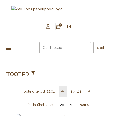
0
EN
Otsi
TOOTED
Tooteid leitud:
2201
1
/
111
Näita ühel lehel:
Näita