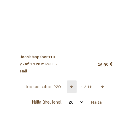
Joonistuspaber 110
15.90 €
g/m² 1 x 20 m RULL -
Hall
Tooteid leitud:
2201
1
/
111
Näita ühel lehel:
Näita