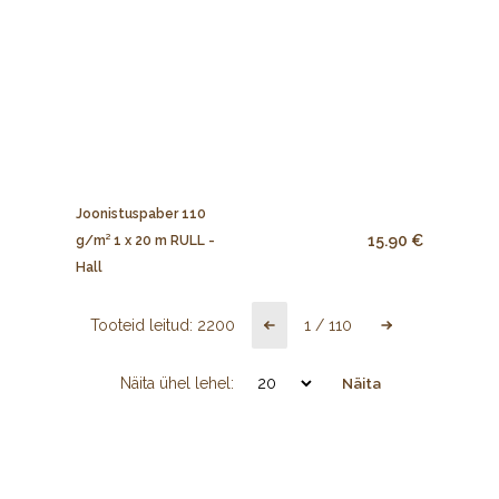
Joonistuspaber 110
15.90 €
g/m² 1 x 20 m RULL -
Hall
Tooteid leitud:
2200
1
/
110
Näita ühel lehel:
Näita