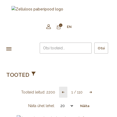
0
EN
Otsi
TOOTED
Tooteid leitud:
2200
1
/
110
Näita ühel lehel:
Näita