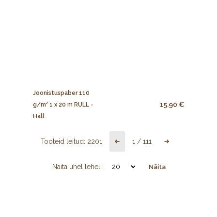
Joonistuspaber 110
15.90 €
g/m² 1 x 20 m RULL -
Hall
Tooteid leitud:
2201
1
/
111
Näita ühel lehel:
Näita