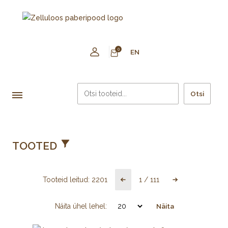
0
EN
Otsi
TOOTED
Tooteid leitud:
2201
1
/
111
Näita ühel lehel:
Näita