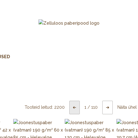
USED
Tooteid leitud:
2200
1
/
110
Näita ühel 