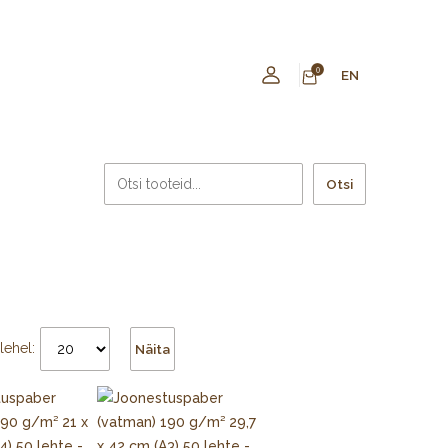
0
EN
Otsi
lehel:
Näita