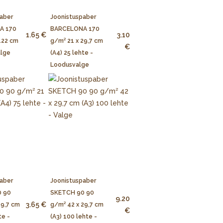
aber
Joonistuspaber
A 170
BARCELONA 170
1.65 €
3.10
122 cm
g/m² 21 x 29,7 cm
€
alge
(A4) 25 lehte -
Loodusvalge
aber
Joonistuspaber
 90
SKETCH 90 90
9.20
3.65 €
29,7 cm
g/m² 42 x 29,7 cm
€
te -
(A3) 100 lehte -