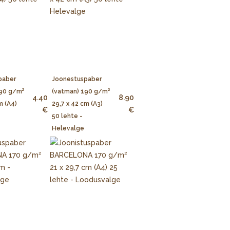
paber
Joonestuspaber
190 g/m²
(vatman) 190 g/m²
4.40
8.90
m (A4)
29,7 x 42 cm (A3)
€
€
50 lehte -
Helevalge