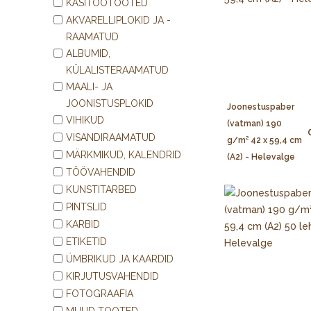
KÄSITÖÖTOOTED
AKVARELLIPLOKID JA -
RAAMATUD
ALBUMID,
KÜLALISTERAAMATUD
MAALI- JA
JOONISTUSPLOKID
Joonestuspaber
VIHIKUD
(vatman) 190
VISANDIRAAMATUD
g/m² 42 x 59,4 cm
MÄRKMIKUD, KALENDRID
(A2) - Helevalge
TÖÖVAHENDID
KUNSTITARBED
PINTSLID
KARBID
ETIKETID
ÜMBRIKUD JA KAARDID
KIRJUTUSVAHENDID
FOTOGRAAFIA
MUUD TOOTED