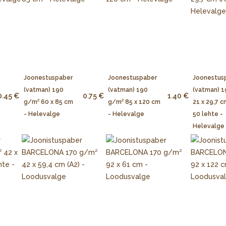
Joonestuspaber
Joonestuspaber
Joonestus
(vatman) 190
(vatman) 190
(vatman) 
0.45 €
0.75 €
1.40 €
g/m² 60 x 85 cm
g/m² 85 x 120 cm
21 x 29,7 c
- Helevalge
- Helevalge
50 lehte -
Helevalge