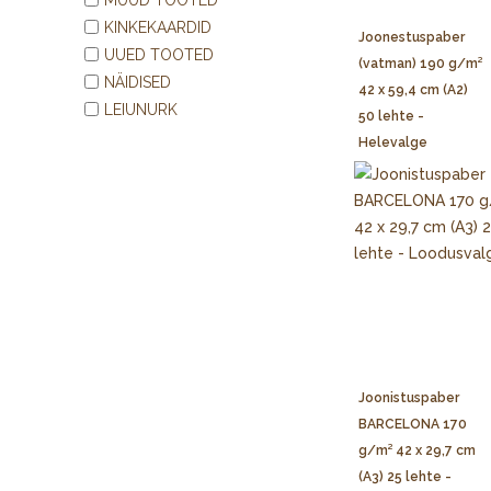
KINKEKAARDID
Joonestuspaber
UUED TOOTED
(vatman) 190 g/m²
NÄIDISED
42 x 59,4 cm (A2)
LEIUNURK
50 lehte -
Helevalge
Joonistuspaber
BARCELONA 170
g/m² 42 x 29,7 cm
(A3) 25 lehte -