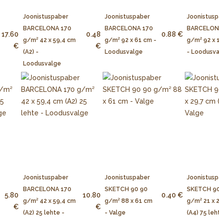
Joonistuspaber
Joonistuspaber
Joonistusp
BARCELONA 170
BARCELONA 170
BARCELON
17.60
0.48
0.88 €
g/m² 42 x 59,4 cm
g/m² 92 x 61 cm -
g/m² 92 x 
€
€
(A2) -
Loodusvalge
- Loodusv
Loodusvalge
Joonistuspaber
Joonistuspaber
Joonistusp
BARCELONA 170
SKETCH 90 90
SKETCH 90
5.80
10.80
0.40 €
g/m² 42 x 59,4 cm
g/m² 88 x 61 cm
g/m² 21 x 
€
€
(A2) 25 lehte -
- Valge
(A4) 75 leh