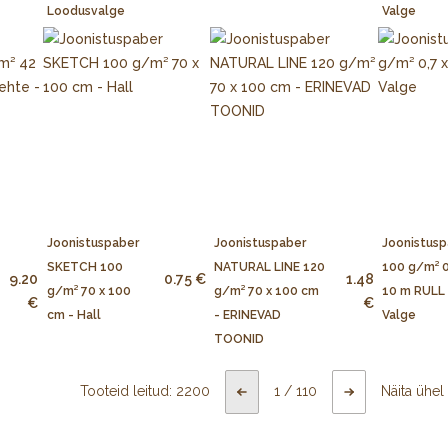
Loodusvalge
Valge
Joonistuspaber
Joonistuspaber
Joonistusp
SKETCH 100
NATURAL LINE 120
100 g/m² 0
9.20
0.75 €
1.48
g/m² 70 x 100
g/m² 70 x 100 cm
10 m RULL 
€
€
cm - Hall
- ERINEVAD
Valge
TOONID
Tooteid leitud:
2200
1
/
110
Näita ühel 