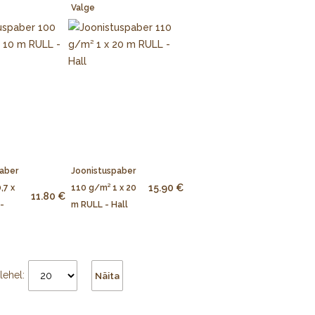
Valge
aber
Joonistuspaber
15.90 €
,7 x
110 g/m² 1 x 20
11.80 €
-
m RULL - Hall
lehel:
Näita