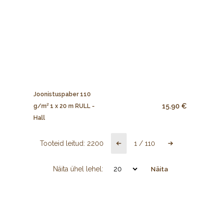
Joonistuspaber 110
15.90 €
g/m² 1 x 20 m RULL -
Hall
Tooteid leitud:
2200
1
/
110
Näita ühel lehel:
Näita