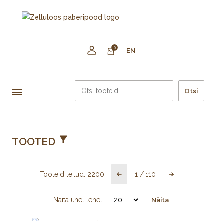
0
EN
Otsi
TOOTED
Tooteid leitud:
2200
1
/
110
Näita ühel lehel:
Näita