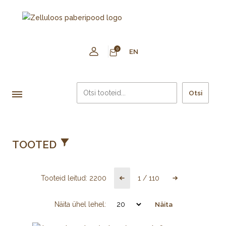
0
EN
Otsi
TOOTED
Tooteid leitud:
2200
1
/
110
Näita ühel lehel:
Näita