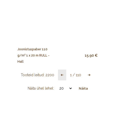
Joonistuspaber 110
15.90 €
g/m² 1 x 20 m RULL -
Hall
Tooteid leitud:
2200
1
/
110
Näita ühel lehel:
Näita