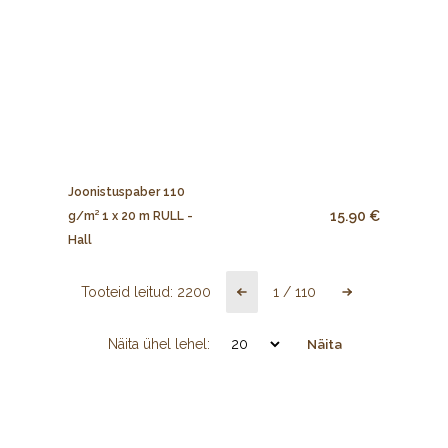
Joonistuspaber 110
15.90 €
g/m² 1 x 20 m RULL -
Hall
Tooteid leitud:
2200
1
/
110
Näita ühel lehel:
Näita