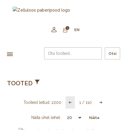
0
EN
Otsi
TOOTED
Tooteid leitud:
2200
1
/
110
Näita ühel lehel:
Näita