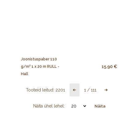
Joonistuspaber 110
15.90 €
g/m² 1 x 20 m RULL -
Hall
Tooteid leitud:
2201
1
/
111
Näita ühel lehel:
Näita