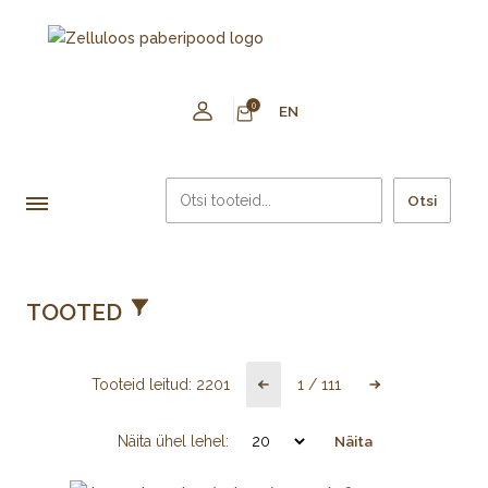
0
EN
Otsi
TOOTED
Tooteid leitud:
2201
1
/
111
Näita ühel lehel:
Näita