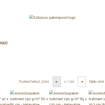
USED
Tooteid leitud:
2200
1
/
110
Näita ühel 