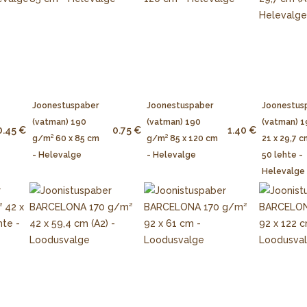
Joonestuspaber
Joonestuspaber
Joonestus
(vatman) 190
(vatman) 190
(vatman) 
0.45 €
0.75 €
1.40 €
g/m² 60 x 85 cm
g/m² 85 x 120 cm
21 x 29,7 c
- Helevalge
- Helevalge
50 lehte -
Helevalge