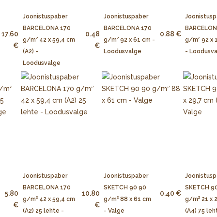
Joonistuspaber
Joonistuspaber
Joonistusp
BARCELONA 170
BARCELONA 170
BARCELON
17.60
0.48
0.88 €
g/m² 42 x 59,4 cm
g/m² 92 x 61 cm -
g/m² 92 x 
€
€
(A2) -
Loodusvalge
- Loodusv
Loodusvalge
Joonistuspaber
Joonistuspaber
Joonistusp
BARCELONA 170
SKETCH 90 90
SKETCH 90
5.80
10.80
0.40 €
g/m² 42 x 59,4 cm
g/m² 88 x 61 cm
g/m² 21 x 
€
€
(A2) 25 lehte -
- Valge
(A4) 75 leh