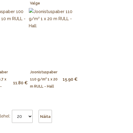
Valge
aber
Joonistuspaber
15.90 €
,7 x
110 g/m² 1 x 20
11.80 €
-
m RULL - Hall
lehel:
Näita