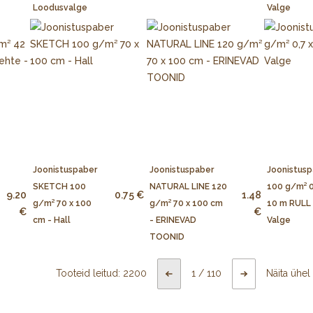
Loodusvalge
Valge
Joonistuspaber
Joonistuspaber
Joonistusp
SKETCH 100
NATURAL LINE 120
100 g/m² 0
9.20
0.75 €
1.48
g/m² 70 x 100
g/m² 70 x 100 cm
10 m RULL 
€
€
cm - Hall
- ERINEVAD
Valge
TOONID
Tooteid leitud:
2200
1
/
110
Näita ühel 