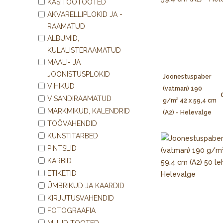
KÄSITÖÖTOOTED
AKVARELLIPLOKID JA -
RAAMATUD
ALBUMID,
KÜLALISTERAAMATUD
MAALI- JA
JOONISTUSPLOKID
Joonestuspaber
VIHIKUD
(vatman) 190
VISANDIRAAMATUD
g/m² 42 x 59,4 cm
MÄRKMIKUD, KALENDRID
(A2) - Helevalge
TÖÖVAHENDID
KUNSTITARBED
PINTSLID
KARBID
ETIKETID
ÜMBRIKUD JA KAARDID
KIRJUTUSVAHENDID
FOTOGRAAFIA
MUUD TOOTED