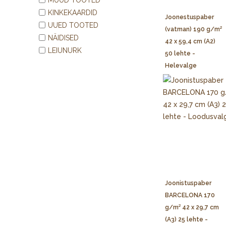
KINKEKAARDID
Joonestuspaber
UUED TOOTED
(vatman) 190 g/m²
NÄIDISED
42 x 59,4 cm (A2)
LEIUNURK
50 lehte -
Helevalge
Joonistuspaber
BARCELONA 170
g/m² 42 x 29,7 cm
(A3) 25 lehte -