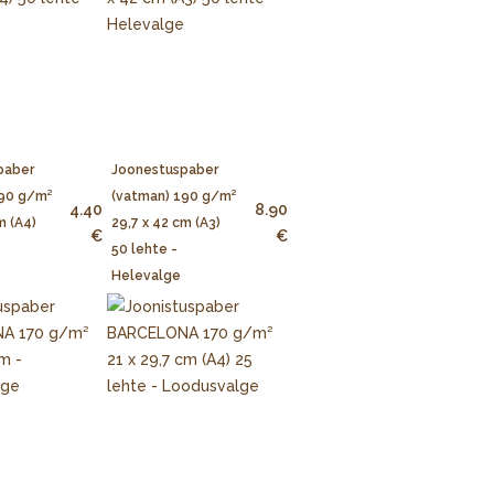
paber
Joonestuspaber
190 g/m²
(vatman) 190 g/m²
4.40
8.90
m (A4)
29,7 x 42 cm (A3)
€
€
50 lehte -
Helevalge