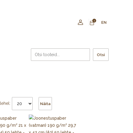
0
EN
Otsi
lehel:
Näita