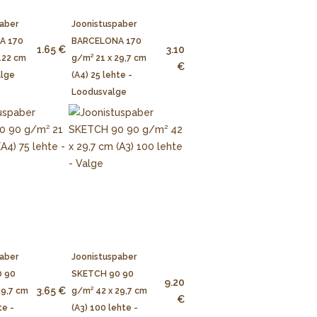
aber
Joonistuspaber
A 170
BARCELONA 170
1.65 €
3.10
122 cm
g/m² 21 x 29,7 cm
€
alge
(A4) 25 lehte -
Loodusvalge
aber
Joonistuspaber
 90
SKETCH 90 90
9.20
3.65 €
29,7 cm
g/m² 42 x 29,7 cm
€
te -
(A3) 100 lehte -