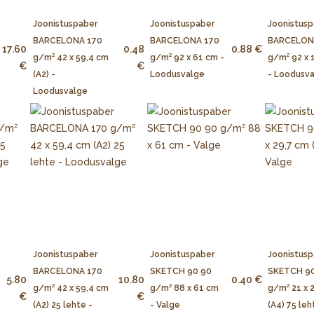
Joonistuspaber
Joonistuspaber
Joonistusp
BARCELONA 170
BARCELONA 170
BARCELON
17.60
0.48
0.88 €
g/m² 42 x 59,4 cm
g/m² 92 x 61 cm -
g/m² 92 x 
€
€
(A2) -
Loodusvalge
- Loodusv
Loodusvalge
Joonistuspaber
Joonistuspaber
Joonistusp
BARCELONA 170
SKETCH 90 90
SKETCH 90
5.80
10.80
0.40 €
g/m² 42 x 59,4 cm
g/m² 88 x 61 cm
g/m² 21 x 
€
€
(A2) 25 lehte -
- Valge
(A4) 75 leh