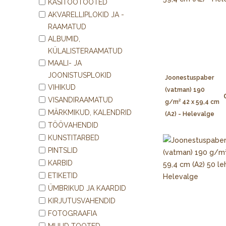
KÄSITÖÖTOOTED
AKVARELLIPLOKID JA -
RAAMATUD
ALBUMID,
KÜLALISTERAAMATUD
MAALI- JA
JOONISTUSPLOKID
Joonestuspaber
VIHIKUD
(vatman) 190
VISANDIRAAMATUD
g/m² 42 x 59,4 cm
MÄRKMIKUD, KALENDRID
(A2) - Helevalge
TÖÖVAHENDID
KUNSTITARBED
PINTSLID
KARBID
ETIKETID
ÜMBRIKUD JA KAARDID
KIRJUTUSVAHENDID
FOTOGRAAFIA
MUUD TOOTED