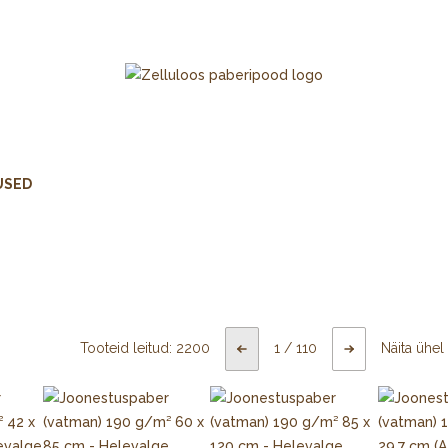
USED
Tooteid leitud:
2200
1
/
110
Näita ühel 