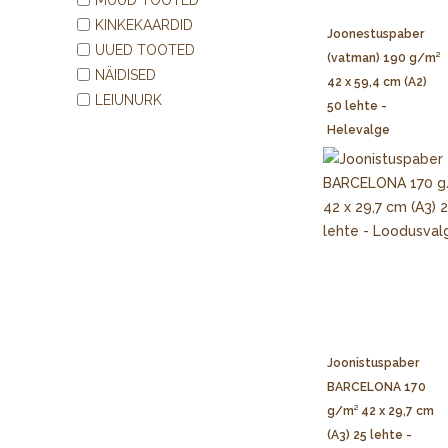
KINKEKAARDID
Joonestuspaber
UUED TOOTED
(vatman) 190 g/m²
NÄIDISED
42 x 59,4 cm (A2)
LEIUNURK
50 lehte -
Helevalge
Joonistuspaber
BARCELONA 170
g/m² 42 x 29,7 cm
(A3) 25 lehte -