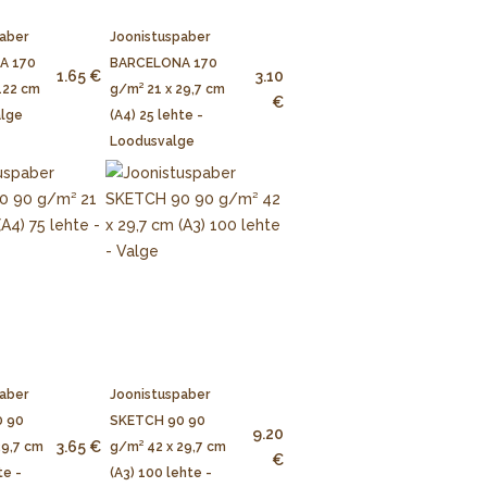
aber
Joonistuspaber
A 170
BARCELONA 170
1.65 €
3.10
122 cm
g/m² 21 x 29,7 cm
€
alge
(A4) 25 lehte -
Loodusvalge
aber
Joonistuspaber
 90
SKETCH 90 90
9.20
3.65 €
29,7 cm
g/m² 42 x 29,7 cm
€
te -
(A3) 100 lehte -