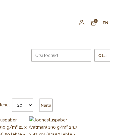
0
EN
Otsi
lehel:
Näita