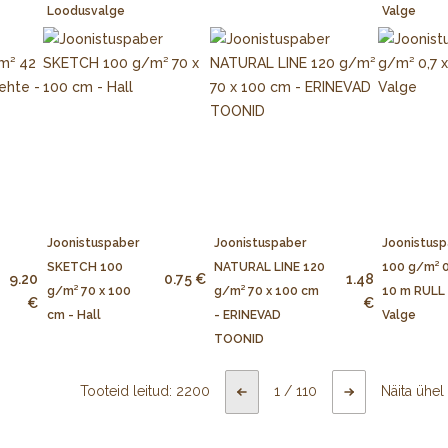
Loodusvalge
Valge
Joonistuspaber
Joonistuspaber
Joonistusp
SKETCH 100
NATURAL LINE 120
100 g/m² 0
9.20
0.75 €
1.48
g/m² 70 x 100
g/m² 70 x 100 cm
10 m RULL 
€
€
cm - Hall
- ERINEVAD
Valge
TOONID
Tooteid leitud:
2200
1
/
110
Näita ühel 