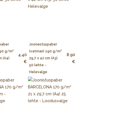
paber
Joonestuspaber
190 g/m²
(vatman) 190 g/m²
4.40
8.90
m (A4)
29,7 x 42 cm (A3)
€
€
50 lehte -
Helevalge