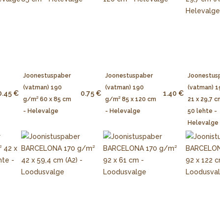
Joonestuspaber
Joonestuspaber
Joonestus
(vatman) 190
(vatman) 190
(vatman) 
0.45 €
0.75 €
1.40 €
g/m² 60 x 85 cm
g/m² 85 x 120 cm
21 x 29,7 c
- Helevalge
- Helevalge
50 lehte -
Helevalge