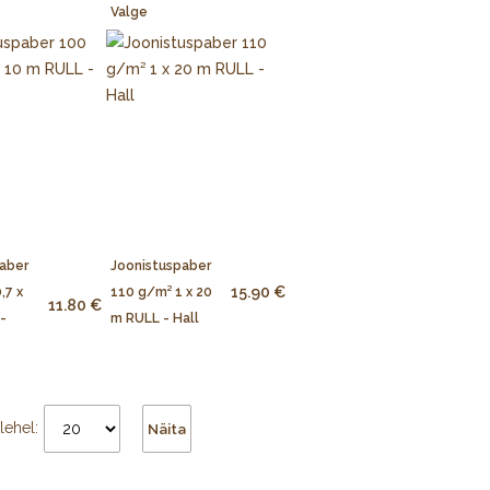
Valge
aber
Joonistuspaber
15.90 €
,7 x
110 g/m² 1 x 20
11.80 €
-
m RULL - Hall
lehel:
Näita