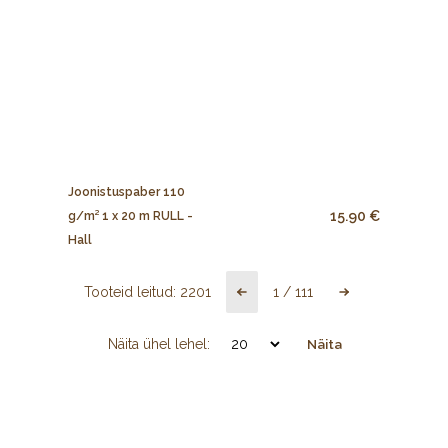
Joonistuspaber 110
15.90 €
g/m² 1 x 20 m RULL -
Hall
Tooteid leitud:
2201
1
/
111
Näita ühel lehel:
Näita