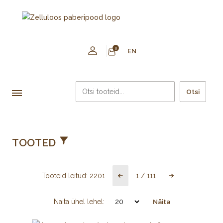
0
EN
Otsi
TOOTED
Tooteid leitud:
2201
1
/
111
Näita ühel lehel:
Näita