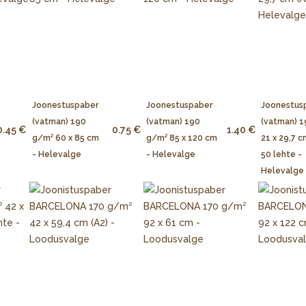
Joonestuspaber
Joonestuspaber
Joonestus
(vatman) 190
(vatman) 190
(vatman) 
0.45 €
0.75 €
1.40 €
g/m² 60 x 85 cm
g/m² 85 x 120 cm
21 x 29,7 c
- Helevalge
- Helevalge
50 lehte -
Helevalge