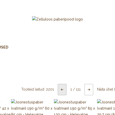
USED
Tooteid leitud:
2201
1
/
111
Näita ühel 