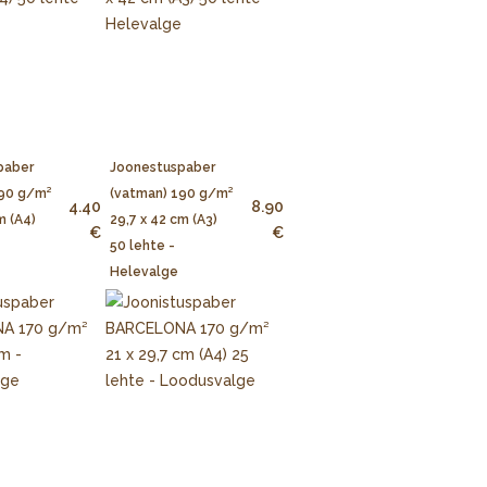
paber
Joonestuspaber
190 g/m²
(vatman) 190 g/m²
4.40
8.90
m (A4)
29,7 x 42 cm (A3)
€
€
50 lehte -
Helevalge