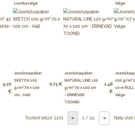
Loodusvalge
Valge
Joonistuspaber
Joonistuspaber
Joonistusp
SKETCH 100
NATURAL LINE 120
100 g/m² 0
9.20
0.75 €
1.48
g/m² 70 x 100
g/m² 70 x 100 cm
10 m RULL 
€
€
cm - Hall
- ERINEVAD
Valge
TOONID
Tooteid leitud:
2201
1
/
111
Näita ühel 