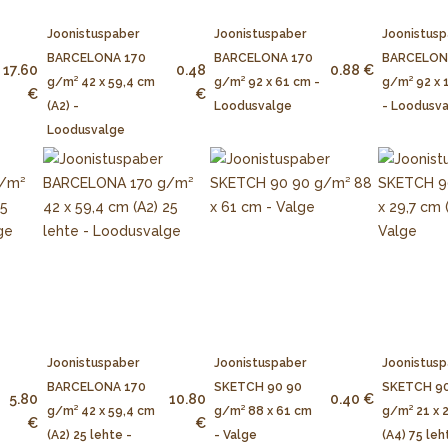
Joonistuspaber
Joonistuspaber
Joonistusp
BARCELONA 170
BARCELONA 170
BARCELON
17.60
0.48
0.88 €
g/m² 42 x 59,4 cm
g/m² 92 x 61 cm -
g/m² 92 x 
€
€
(A2) -
Loodusvalge
- Loodusv
Loodusvalge
Joonistuspaber
Joonistuspaber
Joonistusp
BARCELONA 170
SKETCH 90 90
SKETCH 90
5.80
10.80
0.40 €
g/m² 42 x 59,4 cm
g/m² 88 x 61 cm
g/m² 21 x 
€
€
(A2) 25 lehte -
- Valge
(A4) 75 leh