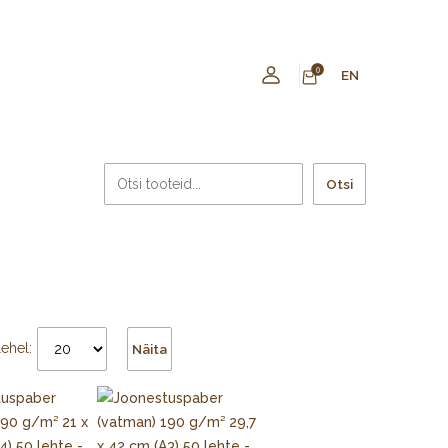
0
EN
Otsi
lehel:
Näita