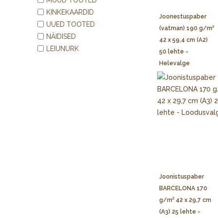
KINKEKAARDID
Joonestuspaber
UUED TOOTED
(vatman) 190 g/m²
NÄIDISED
42 x 59,4 cm (A2)
LEIUNURK
50 lehte -
Helevalge
Joonistuspaber
BARCELONA 170
g/m² 42 x 29,7 cm
(A3) 25 lehte -