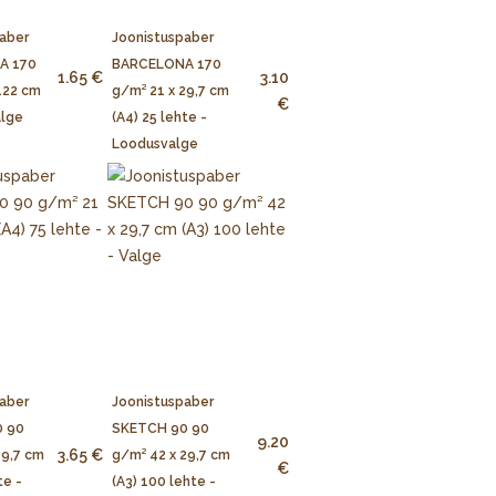
aber
Joonistuspaber
A 170
BARCELONA 170
1.65 €
3.10
122 cm
g/m² 21 x 29,7 cm
€
alge
(A4) 25 lehte -
Loodusvalge
aber
Joonistuspaber
 90
SKETCH 90 90
9.20
3.65 €
29,7 cm
g/m² 42 x 29,7 cm
€
te -
(A3) 100 lehte -