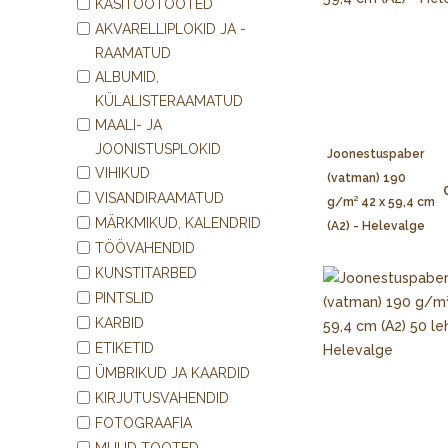
KÄSITÖÖTOOTED
AKVARELLIPLOKID JA -
RAAMATUD
ALBUMID,
KÜLALISTERAAMATUD
MAALI- JA
JOONISTUSPLOKID
Joonestuspaber
VIHIKUD
(vatman) 190
VISANDIRAAMATUD
g/m² 42 x 59,4 cm
MÄRKMIKUD, KALENDRID
(A2) - Helevalge
TÖÖVAHENDID
KUNSTITARBED
PINTSLID
KARBID
ETIKETID
ÜMBRIKUD JA KAARDID
KIRJUTUSVAHENDID
FOTOGRAAFIA
MUUD TOOTED