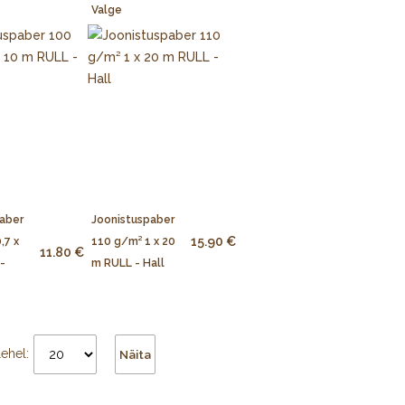
Valge
aber
Joonistuspaber
15.90 €
,7 x
110 g/m² 1 x 20
11.80 €
-
m RULL - Hall
lehel:
Näita