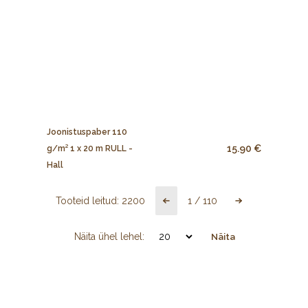
Joonistuspaber 110
15.90 €
g/m² 1 x 20 m RULL -
Hall
Tooteid leitud:
2200
1
/
110
Näita ühel lehel:
Näita