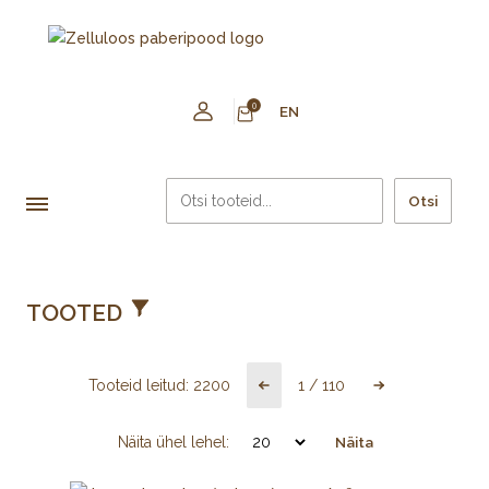
0
EN
Otsi
TOOTED
Tooteid leitud:
2200
1
/
110
Näita ühel lehel:
Näita