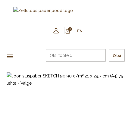
0
EN
Otsi