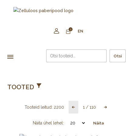
0
EN
Otsi
TOOTED
Tooteid leitud:
2200
1
/
110
Näita ühel lehel:
Näita