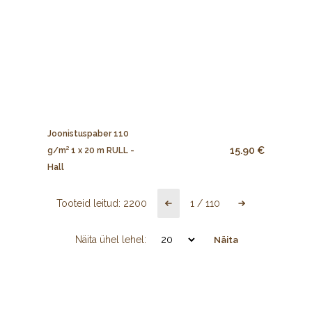
Joonistuspaber 110
15.90 €
g/m² 1 x 20 m RULL -
Hall
Tooteid leitud:
2200
1
/
110
Näita ühel lehel:
Näita