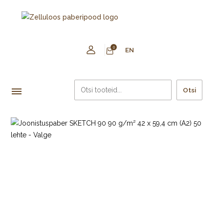
0
EN
Otsi