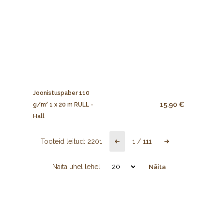
Joonistuspaber 110
15.90 €
g/m² 1 x 20 m RULL -
Hall
Tooteid leitud:
2201
1
/
111
Näita ühel lehel:
Näita