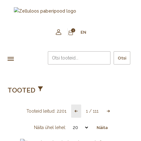
0
EN
Otsi
TOOTED
Tooteid leitud:
2201
1
/
111
Näita ühel lehel:
Näita