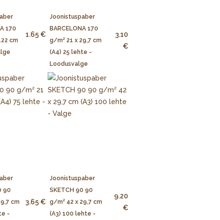
aber
Joonistuspaber
A 170
BARCELONA 170
1.65 €
3.10
122 cm
g/m² 21 x 29,7 cm
€
alge
(A4) 25 lehte -
Loodusvalge
aber
Joonistuspaber
 90
SKETCH 90 90
9.20
3.65 €
29,7 cm
g/m² 42 x 29,7 cm
€
te -
(A3) 100 lehte -