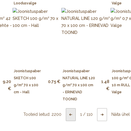
Loodusvalge
Valge
Joonistuspaber
Joonistuspaber
Joonistusp
SKETCH 100
NATURAL LINE 120
100 g/m² 0
9.20
0.75 €
1.48
g/m² 70 x 100
g/m² 70 x 100 cm
10 m RULL 
€
€
cm - Hall
- ERINEVAD
Valge
TOONID
Tooteid leitud:
2200
1
/
110
Näita ühel 