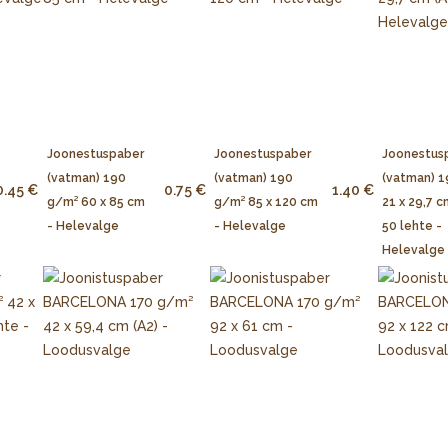
Joonestuspaber
Joonestuspaber
Joonestus
(vatman) 190
(vatman) 190
(vatman) 
0.45 €
0.75 €
1.40 €
g/m² 60 x 85 cm
g/m² 85 x 120 cm
21 x 29,7 c
- Helevalge
- Helevalge
50 lehte -
Helevalge