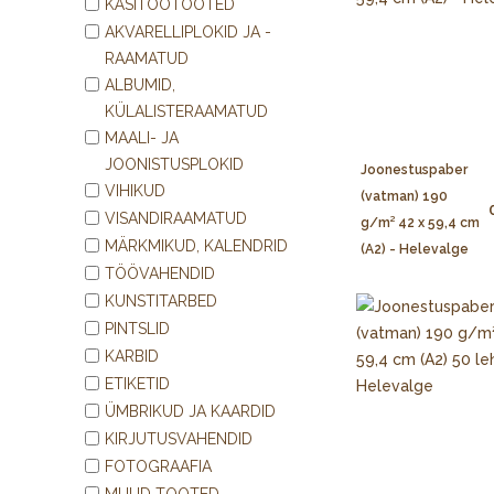
KÄSITÖÖTOOTED
AKVARELLIPLOKID JA -
RAAMATUD
ALBUMID,
KÜLALISTERAAMATUD
MAALI- JA
JOONISTUSPLOKID
Joonestuspaber
VIHIKUD
(vatman) 190
VISANDIRAAMATUD
g/m² 42 x 59,4 cm
MÄRKMIKUD, KALENDRID
(A2) - Helevalge
TÖÖVAHENDID
KUNSTITARBED
PINTSLID
KARBID
ETIKETID
ÜMBRIKUD JA KAARDID
KIRJUTUSVAHENDID
FOTOGRAAFIA
MUUD TOOTED