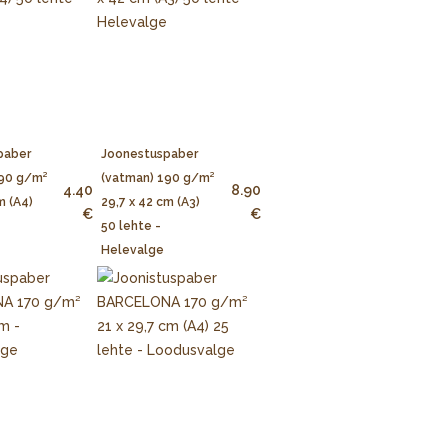
paber
Joonestuspaber
190 g/m²
(vatman) 190 g/m²
4.40
8.90
m (A4)
29,7 x 42 cm (A3)
€
€
50 lehte -
Helevalge