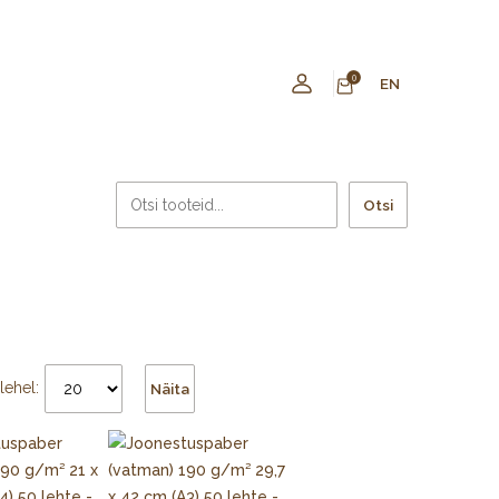
0
EN
Otsi
lehel:
Näita