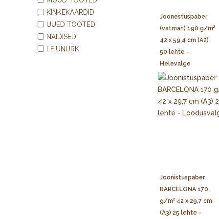
KINKEKAARDID
Joonestuspaber
UUED TOOTED
(vatman) 190 g/m²
NÄIDISED
42 x 59,4 cm (A2)
LEIUNURK
50 lehte -
Helevalge
Joonistuspaber
BARCELONA 170
g/m² 42 x 29,7 cm
(A3) 25 lehte -