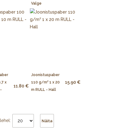
Valge
aber
Joonistuspaber
15.90 €
,7 x
110 g/m² 1 x 20
11.80 €
-
m RULL - Hall
lehel:
Näita