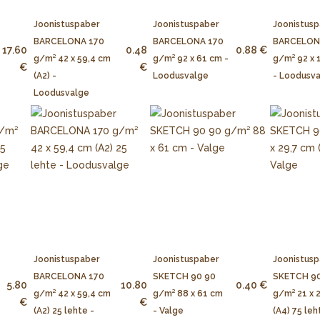
Joonistuspaber
Joonistuspaber
Joonistusp
BARCELONA 170
BARCELONA 170
BARCELON
17.60
0.48
0.88 €
g/m² 42 x 59,4 cm
g/m² 92 x 61 cm -
g/m² 92 x 
€
€
(A2) -
Loodusvalge
- Loodusv
Loodusvalge
Joonistuspaber
Joonistuspaber
Joonistusp
BARCELONA 170
SKETCH 90 90
SKETCH 90
5.80
10.80
0.40 €
g/m² 42 x 59,4 cm
g/m² 88 x 61 cm
g/m² 21 x 
€
€
(A2) 25 lehte -
- Valge
(A4) 75 leh