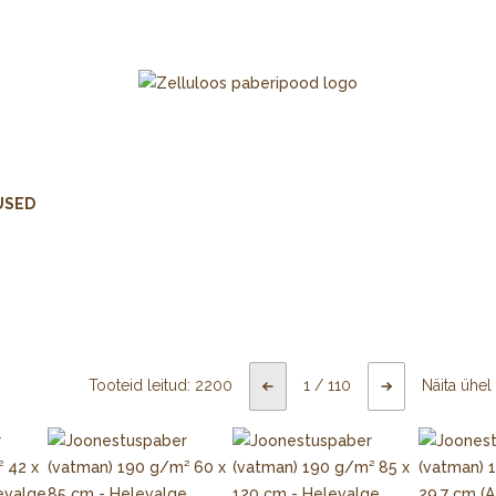
USED
Tooteid leitud:
2200
1
/
110
Näita ühel 