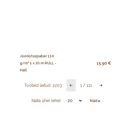
Joonistuspaber 110
15.90 €
g/m² 1 x 20 m RULL -
Hall
Tooteid leitud:
2203
1
/
111
Näita ühel lehel:
Näita