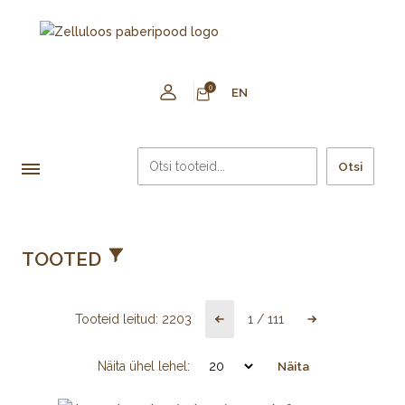
0
EN
Otsi
TOOTED
Tooteid leitud:
2203
1
/
111
Näita ühel lehel:
Näita