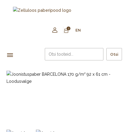
0
EN
Otsi