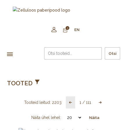
0
EN
Otsi
TOOTED
Tooteid leitud:
2203
1
/
111
Näita ühel lehel:
Näita