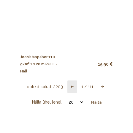
Joonistuspaber 110
15.90 €
g/m² 1 x 20 m RULL -
Hall
Tooteid leitud:
2203
1
/
111
Näita ühel lehel:
Näita