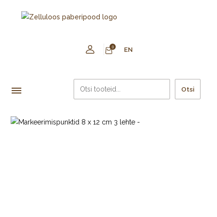
0
EN
Otsi