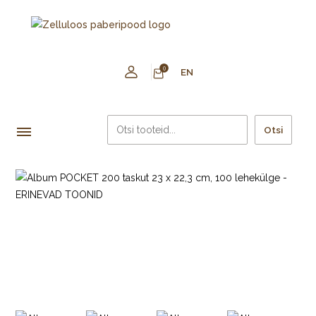
0
EN
Otsi