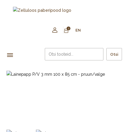
0
EN
Otsi