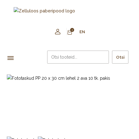
0
EN
Otsi