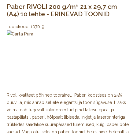
Paber RIVOLI 200 g/m² 21 x 29,7 cm
(A4) 10 lehte - ERINEVAD TOONID
Tootekood:
107019
Rivoli kvaliteet põhineb toorainel. Paberi koostises on 25%
puuvilla, mis annab sellele elegantsi ja toonisügavuse. Lisaks
võimaldab tugevalt kalandreeritud pind täitesulepeal ja
pastapliiatsil paberil hõlpsalt libiseda. Inkjet ja laserprinteriga
trükkides saadakse suurepärased tulemused, kuigi paber pole
kaetud. Väga oluliseks on paberi toonid: helesinine, helehall ja