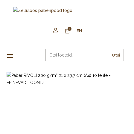
0
EN
Otsi