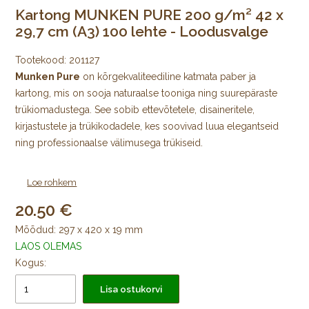
Kartong MUNKEN PURE 200 g/m² 42 x
29,7 cm (A3) 100 lehte - Loodusvalge
Tootekood:
201127
Munken Pure
on kõrgekvaliteediline katmata paber ja
kartong, mis on sooja naturaalse tooniga ning suurepäraste
trükiomadustega. See sobib ettevõtetele, disaineritele,
kirjastustele ja trükikodadele, kes soovivad luua elegantseid
ning professionaalse välimusega trükiseid.
Munken Pure paber ja kartong on valmistatud kvaliteetsest
Loe rohkem
tselluloosist ning selle loomulik kreemikas toon muudab
20.50
teksti silmale mugavalt loetavaks. Katmata pind annab
trükistele eksklusiivse ja naturaalse ilme, mistõttu kasutatakse
Mõõdud: 297 x 420 x 19 mm
seda laialdaselt raamatute, kataloogide, brošüüride,
LAOS OLEMAS
visiitkaartide, kutsete, pakendite ja turundusmaterjalide
Kogus:
valmistamisel.
Lisa ostukorvi
Miks valida Munken Pure?