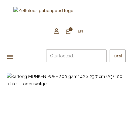
0
EN
Otsi