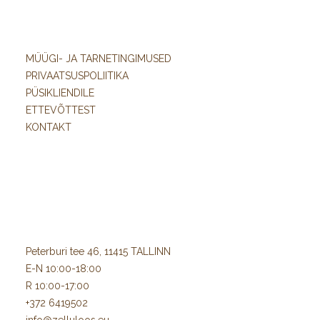
Naturaalne ja soe kreemikas paberitoon.
Suurepärane trükikvaliteet nii offset-, digi- kui siiditrükis.
MÜÜGI- JA TARNETINGIMUSED
Hea jäikus ja vastupidavus.
PRIVAATSUSPOLIITIKA
Sobib ka kirjutamiseks.
PÜSIKLIENDILE
FSC®-sertifikaadiga ning keskkonnasõbralik tootmine.
ETTEVÕTTEST
Lai grammatuuride valik nii paberite kui kartongide jaoks.
KONTAKT
Munken Pure sobib erinevate trükilahenduste jaoks:
raamatud ja aastaaruanded;
brošüürid ja kataloogid;
visiitkaardid;
kutsed ja õnnitluskaardid;
Peterburi tee 46, 11415 TALLINN
luksuslikud pakendid;
E-N 10:00-18:00
menüüd;
R 10:00-17:00
ettevõtte esindusmaterjalid;
+372 6419502
kunsti- ja fototrükised.