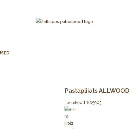
USED
Pastapliiats ALLWOO
Tootekood:
805003