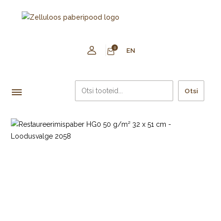
0
EN
Otsi