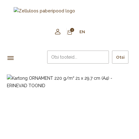
0
EN
Otsi