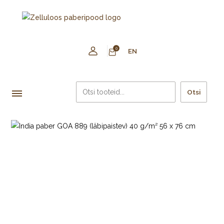
0
EN
Otsi