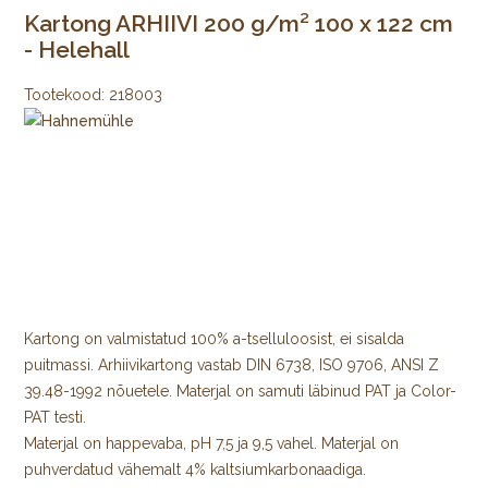
Kartong ARHIIVI 200 g/m² 100 x 122 cm
- Helehall
Tootekood:
218003
Kartong on valmistatud 100% a-tselluloosist, ei sisalda
puitmassi. Arhiivikartong vastab DIN 6738, ISO 9706, ANSI Z
39.48-1992 nõuetele. Materjal on samuti läbinud PAT ja Color-
PAT testi.
Materjal on happevaba, pH 7,5 ja 9,5 vahel. Materjal on
puhverdatud vähemalt 4% kaltsiumkarbonaadiga.