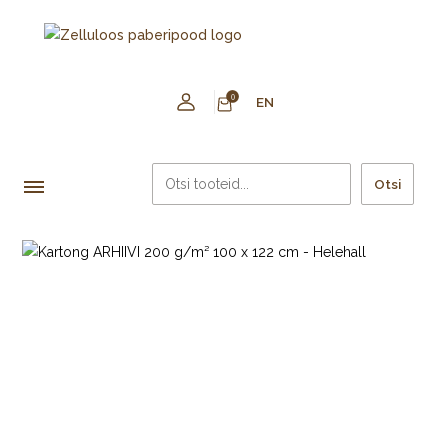
0
EN
Otsi