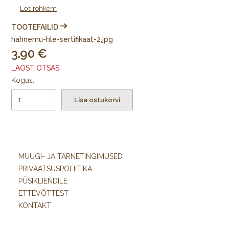
Loe rohkem
SEDA TOODET EI SAA SAATA PAKIAUTOMAATI!
TOOTEFAILID
hahnemu-hle-sertifikaat-2.jpg
3.90
LAOST OTSAS
Kogus:
Lisa ostukorvi
MÜÜGI- JA TARNETINGIMUSED
PRIVAATSUSPOLIITIKA
PÜSIKLIENDILE
ETTEVÕTTEST
KONTAKT