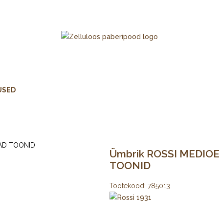
USED
Ümbrik ROSSI MEDIOEV
TOONID
Tootekood:
785013