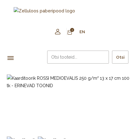
0
EN
Otsi