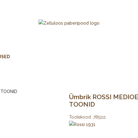
USED
Ümbrik ROSSI MEDIOEV
TOONID
Tootekood:
785111