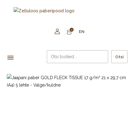
0
EN
Otsi