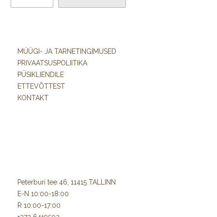
Paberi kerge kaal ja elegantne välimus muudavad selle
suurepäraseks valikuks nii professionaalsetele kunstnikele,
disaineritele kui ka käsitööhuvilistele, kes hindavad erilisi
MÜÜGI- JA TARNETINGIMUSED
materjale ja Jaapani paberi traditsioonilist kvaliteeti.
PRIVAATSUSPOLIITIKA
PÜSIKLIENDILE
Toote eelised:
ETTEVÕTTEST
KONTAKT
Kvaliteetne Jaapani washi-tüüpi dekoratiivpaber.
Õrn ja kerge 17 g/m² paber.
Valge pind elegantsete kuldsete helvestega.
Läbikumav ja dekoratiivne struktuur.
Sobib kihilisteks kunstitehnikateks.
Loob luksusliku ja ainulaadse visuaalse efekti.
Ideaalne loomingulisteks paberiprojektideks ja disainiks.
Peterburi tee 46, 11415 TALLINN
Sobib nii professionaalseks kasutuseks kui ka
E-N 10:00-18:00
hobiprojektideks.
R 10:00-17:00