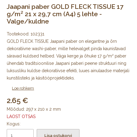
Jaapani paber GOLD FLECK TISSUE 17
g/m² 21 x 29,7 cm (A4) 5 lehte -
Valge/kuldne
Tootekood:
102331
GOLD FLECK TISSUE Jaapani paber on elegantne ja õrn
dekoratiivne washi-paber, mille helevalget pinda kaunistavad
säravad kuldsed helbed. Väga kerge ja õhuke 17 g/m² paber
ühendab traditsioonilise Jaapani paberi peene struktuuri ning
luksusliku kuldse dekoratiivse efekti, luues ainulaadse materjali
kunstilisteks ja käsitööprojektideks.
Loe rohkem
Tänu oma õrnale, kergelt läbikumavale olemusele sobib
2.65
GOLD FLECK TISSUE suurepäraselt kihiliste tehnikate,
kollaažide, dekupaaži, raamatukujunduse ja dekoratiivsete
Mõõdud: 297 x 210 x 2 mm
paberitööde jaoks. Kuldsete detailidega valge pind annab
LAOST OTSAS
loomingule eksklusiivse ja piduliku ilme ning sobib eriti hästi
Kogus:
projektidesse, kus soovitakse kasutada kvaliteetset ja efektset
Lisa ostukorvi
Jaapani paberit.