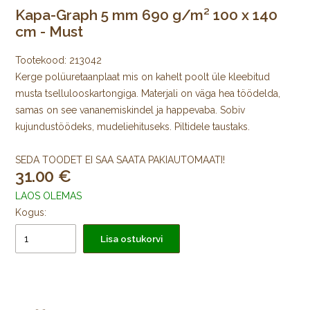
Kapa-Graph 5 mm 690 g/m² 100 x 140
cm - Must
Tootekood:
213042
Kerge polüuretaanplaat mis on kahelt poolt üle kleebitud
musta tsellulooskartongiga. Materjali on väga hea töödelda,
samas on see vananemiskindel ja happevaba. Sobiv
kujundustöödeks, mudeliehituseks. Piltidele taustaks.
SEDA TOODET EI SAA SAATA PAKIAUTOMAATI!
31.00
LAOS OLEMAS
Kogus:
Lisa ostukorvi