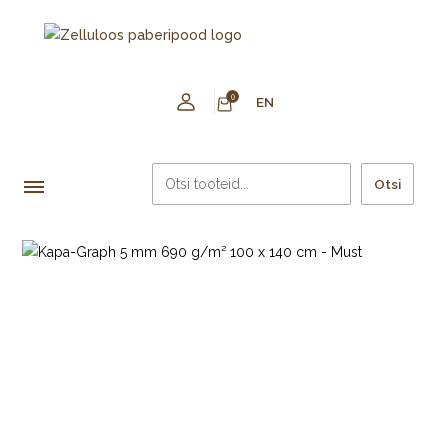
0
EN
Otsi