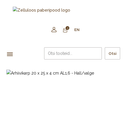
0
EN
Otsi