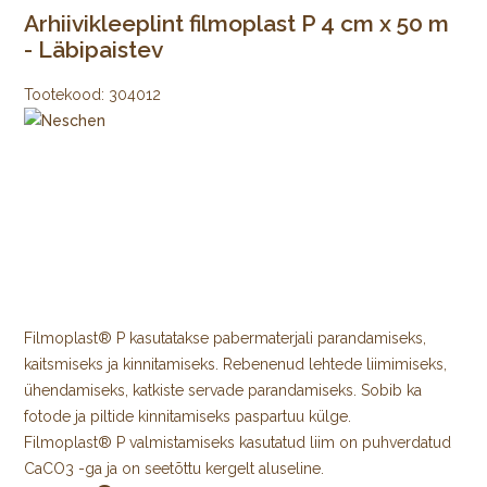
Arhiivikleeplint filmoplast P 4 cm x 50 m
- Läbipaistev
Tootekood:
304012
Filmoplast® P kasutatakse pabermaterjali parandamiseks,
kaitsmiseks ja kinnitamiseks. Rebenenud lehtede liimimiseks,
ühendamiseks, katkiste servade parandamiseks. Sobib ka
fotode ja piltide kinnitamiseks paspartuu külge.
Filmoplast® P valmistamiseks kasutatud liim on puhverdatud
CaCO3 -ga ja on seetõttu kergelt aluseline.