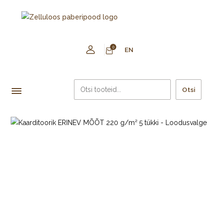
0
EN
Otsi