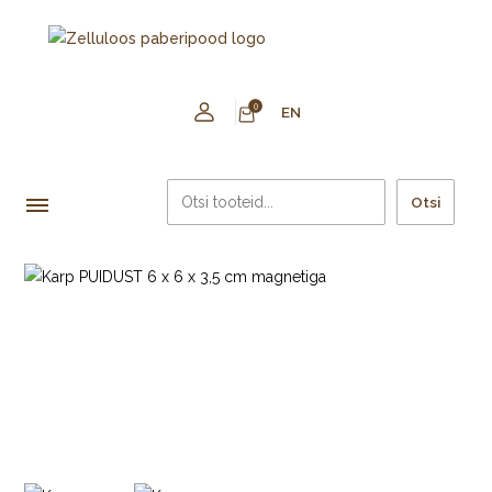
0
EN
Otsi