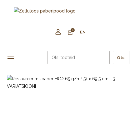
0
EN
Otsi