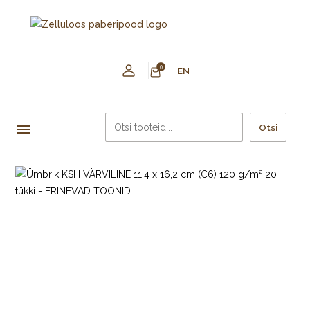
0
EN
Otsi