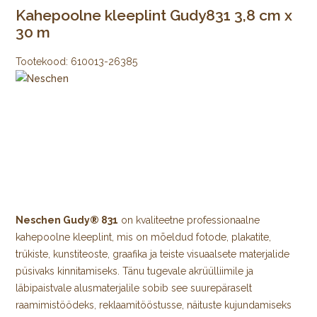
Kahepoolne kleeplint Gudy831 3,8 cm x
30 m
Tootekood:
610013-26385
Neschen Gudy® 831
on kvaliteetne professionaalne
kahepoolne kleeplint, mis on mõeldud fotode, plakatite,
trükiste, kunstiteoste, graafika ja teiste visuaalsete materjalide
püsivaks kinnitamiseks. Tänu tugevale akrüülliimile ja
läbipaistvale alusmaterjalile sobib see suurepäraselt
raamimistöödeks, reklaamitööstusse, näituste kujundamiseks