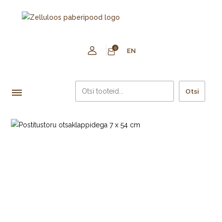
0
EN
Otsi