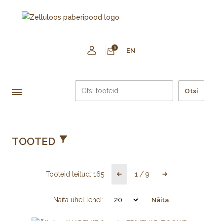
0
EN
Otsi
TOOTED
Tooteid leitud:
165
1
/
9
Näita ühel lehel:
Näita