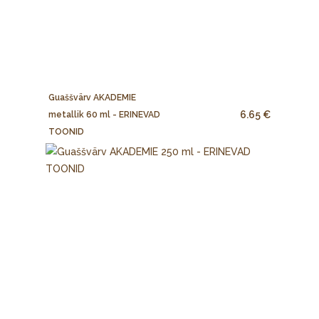
Guaššvärv AKADEMIE
6.65 €
metallik 60 ml - ERINEVAD
TOONID