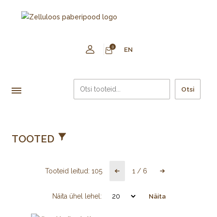
0
EN
Otsi
TOOTED
Tooteid leitud:
105
1
/
6
Näita ühel lehel:
Näita